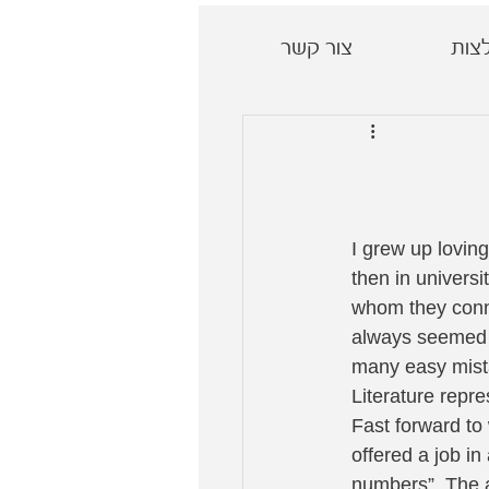
צות
צור קשר
I grew up loving
then in universi
whom they conn
always seemed c
many easy mista
Literature repre
Fast forward to 
offered a job in
numbers”. The 