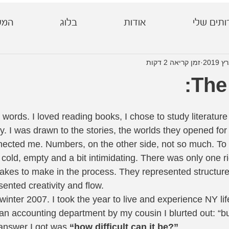
ותים שלי
אודות
בלוג
המל
זמן קריאה 2 דקות
The 
 words. I loved reading books, I chose to study literature
ty. I was drawn to the stories, the worlds they opened fo
ected me. Numbers, on the other side, not so much. To
old, empty and a bit intimidating. There was only one r
kes to make in the process. They represented structure 
sented creativity and flow. 
winter 2007. I took the year to live and experience NY li
 an accounting department by my cousin I blurted out: “b
answer I got was 
“how difficult can it be?”
. 