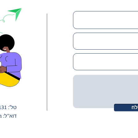
טל': 054-5321131
לח
דוא״ל:
m