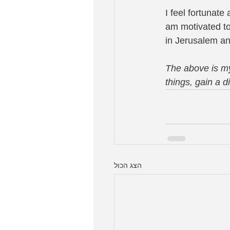
I feel fortunate
am motivated to
in Jerusalem an
The above is my
things, gain a d
הצג הכול