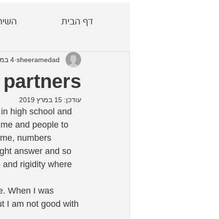
דף הבית
השיר
sheeramedad
4 במרץ 2019
partners:
עודכן:
15 במרץ 2019
 in high school and 
r me and people to 
 me, numbers 
ight answer and so 
and rigidity where 
fe. When I was 
ut I am not good with 