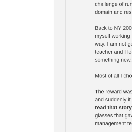
challenge of run
domain and respo
Back to NY 2007
myself working 
way. I am not go
teacher and I l
something new.
Most of all I ch
The reward was 
and suddenly it
read that story
glasses that ga
management team