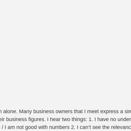
 am alone. Many business owners that I meet express a si
eir business figures. I hear two things: 1. I have no unde
s / I am not good with numbers 2. I can’t see the relevanc