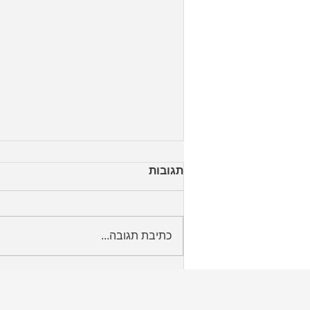
תגובות
כתיבת תגובה...
היכולת כבר שם - על הפער
שבין יכולת לביצוע