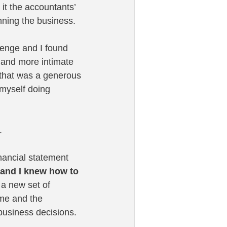
it the accountants’ 
unning the business.
lenge and I found 
 and more intimate 
s that was a generous 
myself doing 
. 
ancial statement 
 and I knew how to 
 a new set of 
me and the 
business decisions.