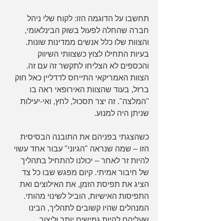
תחשבו על הדוגמה הזו: לקוח שלי ניהל 
חברה שהחלה לפעול בשוק הבינלאומי, 
והצוות שלו כלל אנשים ממדינות שונות. 
בעיות התחילו לצוץ כשצוותי השיווק 
והכספים לא הצליחו לתקשר זה עם זה. 
הצוות האמריקאי התייחס לדדליין כאל חוק 
ברזל, בעוד שהצוות האירופאי ראה בו 
"המלצה". זה יצר תסכול, לחץ, ואי-יעילות 
שניתן היה למנוע.
כשהצגתי בפניהם את התובנה הבסיסית 
הזו – שמה שנראה "הגיוני" עבור אחד עשוי 
להיות זר לאחר – יכולנו להתחיל בתהליך 
של חיבור אמיתי. קיום מפגש שבו כל צד 
הציג את תפיסת הזמן, את האילוצים ואת 
התפיסות האישיות, הוביל לשינוי מהותי. 
המנהלים שהיו קשובים לתהליך, הבינו 
שעליהם להיות גמישים יותר וליצור 