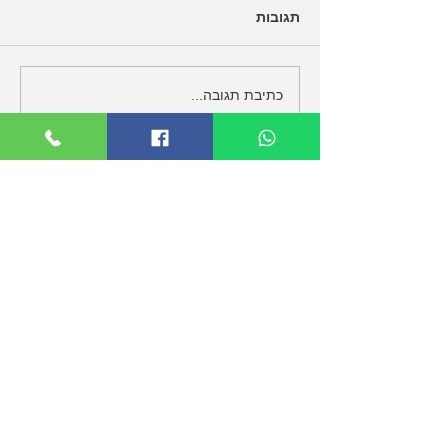
תגובות
למה מנהלים טובים
כתיבת תגובה...
עוצרים לפני החלטה —
ומה באמת קורה שם
מדיניות הפרטיות
במסגרת הפעילות המקצועית באתר ובעבודה
עם לקוחות, ייתכן וייאסף מידע שנמסר על ידי
הפונים או הלקוחות, כגון שם, פרטי קשר ומידע
שנמסר בשיחות, בפגישות או בהתכתבויות.
המידע משמש לצורך מתן השירות, תיאום
פגישות, ותיעוד מקצועי של תהליכי העבודה.